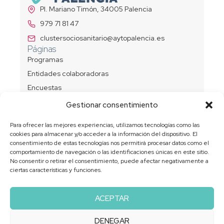
Pl. Mariano Timón, 34005 Palencia
979 71 81 47
clustersociosanitario@aytopalencia.es
Páginas
Programas
Entidades colaboradoras
Encuestas
Política de privacidad
Gestionar consentimiento
Política de cookies (UE)
Enlaces de interés
Para ofrecer las mejores experiencias, utilizamos tecnologías como las
cookies para almacenar y/o acceder a la información del dispositivo. El
consentimiento de estas tecnologías nos permitirá procesar datos como el
comportamiento de navegación o las identificaciones únicas en este sitio.
No consentir o retirar el consentimiento, puede afectar negativamente a
Plan Estratégico
ciertas características y funciones.
Planificación
¡Síguenos!
ACEPTAR
DENEGAR