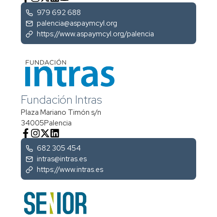
979 692 688
palencia@aspaymcyl.org
https://www.aspaymcyl.org/palencia
Fundación Intras
Plaza Mariano Timón s/n
34005
Palencia
682 305 454
intras@intras.es
https://www.intras.es