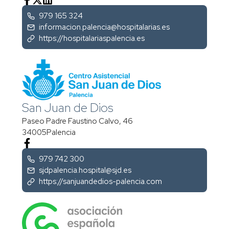
979 165 324
informacion.palencia@hospitalarias.es
https://hospitalariaspalencia.es
San Juan de Dios
Paseo Padre Faustino Calvo, 46
34005
Palencia
979 742 300
sjdpalencia.hospital@sjd.es
https://sanjuandedios-palencia.com