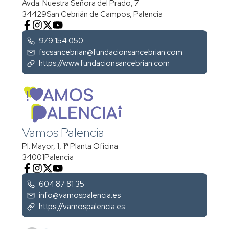
Avda. Nuestra Señora del Prado, 7
34429
San Cebrián de Campos, Palencia
979 154 050
fscsancebrian@fundacionsancebrian.com
https://www.fundacionsancebrian.com
Vamos Palencia
Pl. Mayor, 1, 1ª Planta Oficina
34001
Palencia
604 87 81 35
info@vamospalencia.es
https://vamospalencia.es