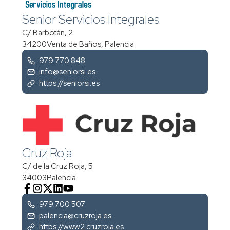
Senior Servicios Integrales
C/ Barbotán, 2
34200
Venta de Baños, Palencia
979 770 848
info@seniorsi.es
https://seniorsi.es
Cruz Roja
C/ de la Cruz Roja, 5
34003
Palencia
979 700 507
palencia@cruzroja.es
https://www2.cruzroja.es