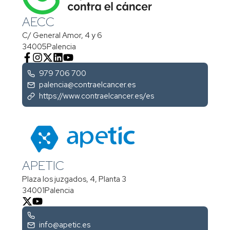
AECC
C/ General Amor, 4 y 6
34005
Palencia
979 706 700
palencia@contraelcancer.es
https://www.contraelcancer.es/es
APETIC
Plaza los juzgados, 4, Planta 3
34001
Palencia
info@apetic.es