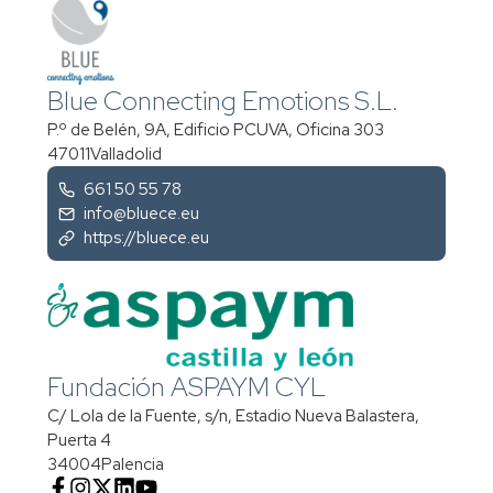
Blue Connecting Emotions S.L.
P.º de Belén, 9A, Edificio PCUVA, Oficina 303
47011
Valladolid
661 50 55 78
info@bluece.eu
https://bluece.eu
Fundación ASPAYM CYL
C/ Lola de la Fuente, s/n, Estadio Nueva Balastera,
Puerta 4
34004
Palencia